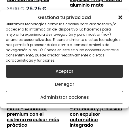
aluminio mate
El
El
26,25
€
35,00
€
El
El
26,25
€
precio
precio
35,00
€
Gestiona tu privacidad
precio
precio
original
actual
Utilizamos tecnologías como las cookies para almacenar y/o
original
actual
era:
es:
acceder a la información del dispositivo. Lo hacemos para
era:
es:
35,00 €.
26,25 €.
mejorar la experiencia de navegación y para mostrar (no-)
35,00 €.
26,25 €.
anuncios personalizados. El consentimiento a estas tecnologías
nos permitirá procesar datos como el comportamiento de
navegación o los ID's únicos en este sitio. No consentir o retirar el
consentimiento, puede afectar negativamente a ciertas
características y funciones.
Aceptar
Denegar
Administrar opciones
Quick Grinder V3
Quick Grinder V3 Rojo
Plata – Acabado
– Potencia y precisión
premium con el
con expulsor
sistema expulsor más
automático
práctico
integrado