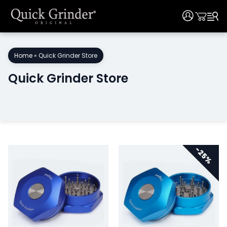
User
User
Ir
al
Home
»
Quick Grinder Store
contenido
Quick Grinder Store