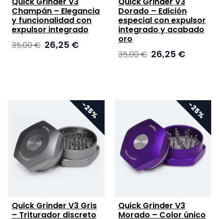
Quick Grinder V3
Quick Grinder V3
Champán – Elegancia
Dorado – Edición
y funcionalidad con
especial con expulsor
expulsor integrado
integrado y acabado
oro
El
El
26,25
€
35,00
€
El
El
26,25
€
precio
precio
35,00
€
precio
precio
original
actual
original
actual
era:
es:
era:
es:
35,00 €.
26,25 €.
35,00 €.
26,25 €.
Quick Grinder V3 Gris
Quick Grinder V3
– Triturador discreto
Morado – Color único