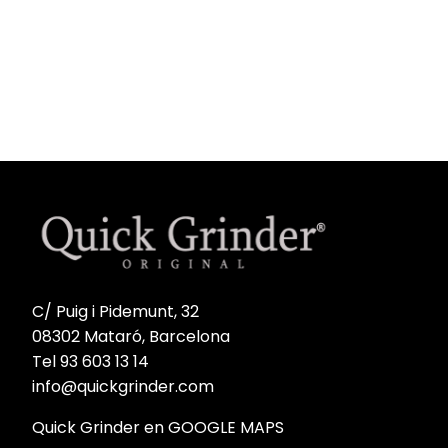
precio
precio
original
actual
original
actual
era:
es:
era:
es:
35,00 €.
26,25 €.
35,00 €.
26,25 €.
C/ Puig i Pidemunt, 32
08302 Mataró, Barcelona
Tel 93 603 13 14
info@quickgrinder.com
Quick Grinder en GOOGLE MAPS