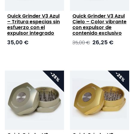
Quick Grinder V3 Azul
Quick Grinder V3 Azul
– Tritura especias sin
Cielo – Color vibrante
esfuerzo con el
con expulsor de
expulsor integrado
contenido exclusivo
El
El
35,00
€
26,25
€
35,00
€
precio
precio
original
actual
era:
es:
35,00 €.
26,25 €.