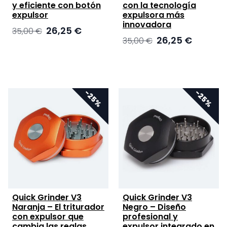
y eficiente con botón
con la tecnología
expulsor
expulsora más
innovadora
El
El
26,25
€
35,00
€
El
El
26,25
€
precio
precio
35,00
€
precio
precio
original
actual
original
actual
era:
es:
era:
es:
35,00 €.
26,25 €.
35,00 €.
26,25 €.
Quick Grinder V3
Quick Grinder V3
Naranja – El triturador
Negro – Diseño
con expulsor que
profesional y
cambia las reglas
expulsor integrado en