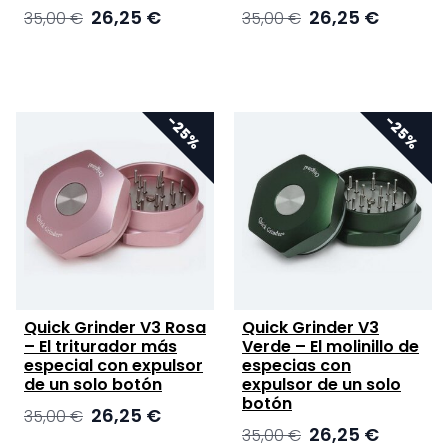
El
El
El
El
26,25
€
26,25
€
35,00
€
35,00
€
precio
precio
precio
precio
original
actual
original
actual
era:
es:
era:
es:
35,00 €.
26,25 €.
35,00 €.
26,25 €.
Quick Grinder V3 Rosa
Quick Grinder V3
– El triturador más
Verde – El molinillo de
especial con expulsor
especias con
de un solo botón
expulsor de un solo
botón
El
El
26,25
€
35,00
€
El
El
26,25
€
precio
precio
35,00
€