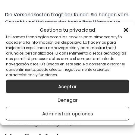
Die Versandkosten trägt der Kunde. Sie hängen vom
Gewicht und Volumen der bestellten Ware sowie
von der gewählten Zahlungsart ab.
Gestiona tu privacidad
Utilizamos tecnologías como las cookies para almacenar y/o
Inländische Express-Sendungen (Lieferung
acceder a la información del dispositivo. Lo hacemos para
mejorar la experiencia de navegación y para mostrar (no-)
24h–48h)
anuncios personalizados. El consentimiento a estas tecnologías
nos permitirá procesar datos como el comportamiento de
Bis 2 kg → 6,00 €
navegación o los ID's únicos en este sitio. No consentir o retirar el
consentimiento, puede afectar negativamente a ciertas
Zwischen 2 kg und 5 kg → 9,00 €
características y funciones.
Über 10 kg → 15,00 €
Aceptar
Sendungen auf die Balearen
Denegar
Bis 2 kg → 9,00 €
Administrar opciones
Zwischen 2 kg und 5 kg → 15,00 €