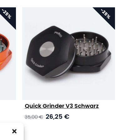
Quick Grinder V3 Schwarz
Ursprünglicher
Aktueller
26,25
€
35,00
€
Preis
Preis
war:
ist:
35,00 €
26,25 €.