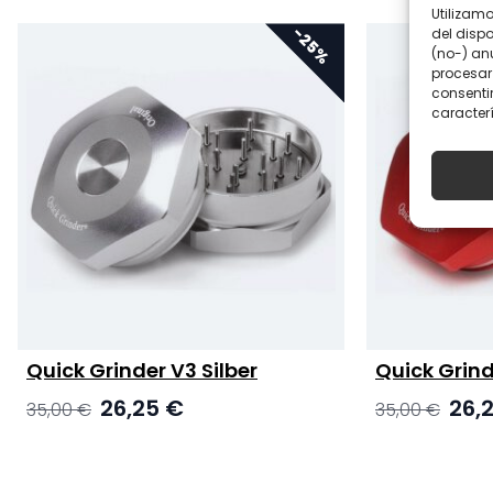
Utilizam
del disp
(no-) an
procesar
consentir
caracterí
Quick Grinder V3 Silber
Quick Grind
Ursprünglicher
Aktueller
Ursprü
26,25
€
26,
35,00
€
35,00
€
Preis
Preis
Preis
war:
ist:
war:
35,00 €
26,25 €.
35,00