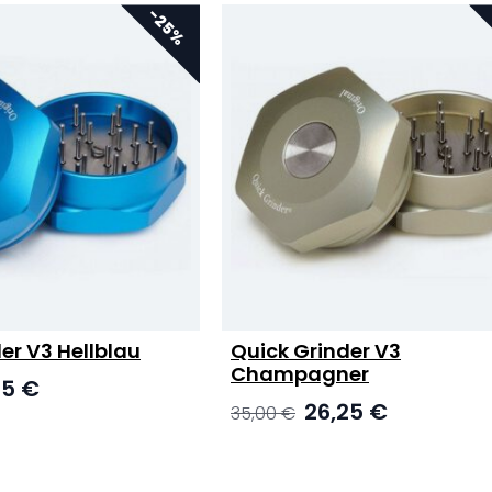
er V3 Hellblau
Quick Grinder V3
Champagner
nglicher
Aktueller
25
€
Ursprünglicher
Aktueller
Preis
26,25
€
35,00
€
Preis
Preis
ist:
war:
ist:
 €
26,25 €.
35,00 €
26,25 €.