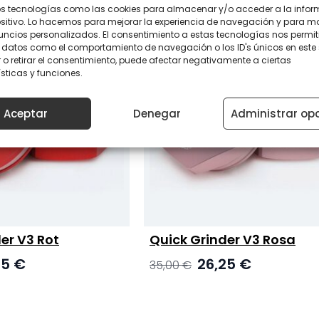
os tecnologías como las cookies para almacenar y/o acceder a la info
ositivo. Lo hacemos para mejorar la experiencia de navegación y para m
uncios personalizados. El consentimiento a estas tecnologías nos permit
 datos como el comportamiento de navegación o los ID's únicos en este s
 o retirar el consentimiento, puede afectar negativamente a ciertas
sticas y funciones.
Aceptar
Denegar
Administrar op
er V3 Rot
Quick Grinder V3 Rosa
nglicher
Aktueller
Ursprünglicher
Aktueller
25
€
26,25
€
35,00
€
Preis
Preis
Preis
ist:
war:
ist:
 €
26,25 €.
35,00 €
26,25 €.