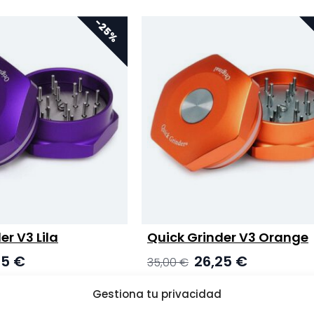
er V3 Lila
Quick Grinder V3 Orange
nglicher
Aktueller
Ursprünglicher
Aktueller
25
€
26,25
€
35,00
€
Preis
Preis
Preis
ist:
war:
ist:
Gestiona tu privacidad
 €
26,25 €.
35,00 €
26,25 €.