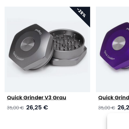
Quick Grinder V3 Grau
Quick Grind
Ursprünglicher
Aktueller
Ursprü
26,25
€
26,
35,00
€
35,00
€
Preis
Preis
Preis
war:
ist:
war:
35,00 €
26,25 €.
35,00