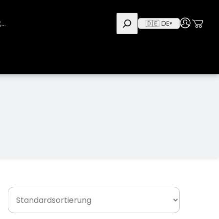
Use
User
🇩🇪 DE
▾