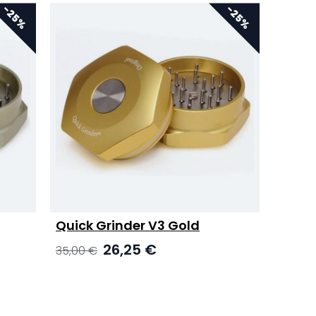
Quick Grinder V3 Gold
Ursprünglicher
Aktueller
26,25
€
35,00
€
Preis
Preis
war:
ist:
35,00 €
26,25 €.