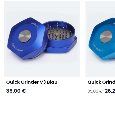
Quick Grinder V3 Blau
Quick Grind
Ursprü
35,00
€
26,
35,00
€
Preis
war:
35,00