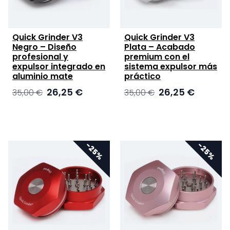
Quick Grinder V3
Quick Grinder V3
Negro – Diseño
Plata – Acabado
profesional y
premium con el
expulsor integrado en
sistema expulsor más
aluminio mate
práctico
El
El
El
El
26,25
€
26,25
€
35,00
€
35,00
€
precio
precio
precio
precio
original
actual
original
actual
era:
es:
era:
es:
35,00 €.
26,25 €.
35,00 €.
26,25 €.