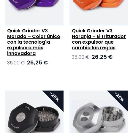
Quick Grinder V3
Quick Grinder V3
Morado – Color único
Naranja – El triturador
con la tecnología
con expulsor que
expulsora más
cambia las reglas
innovadora
El
El
26,25
€
35,00
€
El
El
26,25
€
35,00
€
precio
precio
precio
precio
original
actual
original
actual
era:
es:
era:
es:
35,00 €.
26,25 €.
35,00 €.
26,25 €.