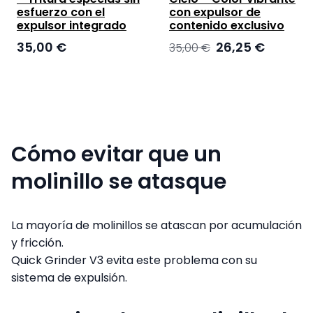
esfuerzo con el
con expulsor de
expulsor integrado
contenido exclusivo
El
El
35,00
€
26,25
€
35,00
€
precio
precio
original
actual
era:
es:
35,00 €.
26,25 €.
Cómo evitar que un
molinillo se atasque
La mayoría de molinillos se atascan por acumulación
y fricción.
Quick Grinder V3 evita este problema con su
sistema de expulsión.