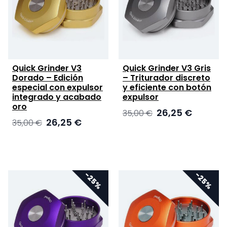
Quick Grinder V3
Quick Grinder V3 Gris
Dorado – Edición
– Triturador discreto
especial con expulsor
y eficiente con botón
integrado y acabado
expulsor
oro
El
El
26,25
€
35,00
€
El
El
26,25
€
35,00
€
precio
precio
precio
precio
original
actual
original
actual
era:
es:
era:
es:
35,00 €.
26,25 €.
35,00 €.
26,25 €.