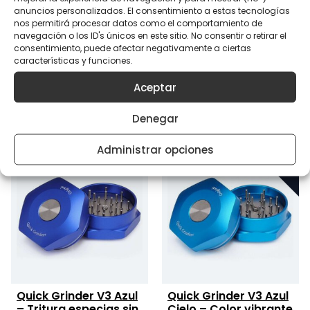
Quick Grinder V3
Kit de tornillería
anuncios personalizados. El consentimiento a estas tecnologías
Verde – El molinillo de
chapas y muelles
nos permitirá procesar datos como el comportamiento de
especias con
navegación o los ID's únicos en este sitio. No consentir o retirar el
El
El
13,05
€
14,50
€
expulsor de un solo
consentimiento, puede afectar negativamente a ciertas
precio
precio
botón
características y funciones.
original
actual
El
El
26,25
€
35,00
€
era:
es:
Aceptar
precio
precio
14,50 €.
13,05 €.
original
actual
Denegar
era:
es:
35,00 €.
26,25 €.
Administrar opciones
Quick Grinder V3 Azul
Quick Grinder V3 Azul
– Tritura especias sin
Cielo – Color vibrante