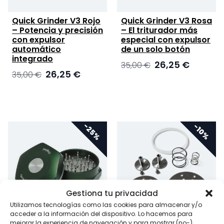
Quick Grinder V3 Rojo
Quick Grinder V3 Rosa
– Potencia y precisión
– El triturador más
con expulsor
especial con expulsor
automático
de un solo botón
integrado
El
El
26,25
€
35,00
€
El
El
26,25
€
35,00
€
precio
precio
precio
precio
original
actual
original
actual
era:
es:
era:
es:
35,00 €.
26,25 €.
35,00 €.
26,25 €.
Gestiona tu privacidad
Utilizamos tecnologías como las cookies para almacenar y/o
acceder a la información del dispositivo. Lo hacemos para
mejorar la experiencia de navegación y para mostrar (no-)