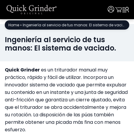
User
User
Ir
Home
»
Ingeniería al servicio de tus manos: El sistema de vaciado.
al
contenido
Ingeniería al servicio de tus
manos: El sistema de vaciado.
Quick Grinder
es un triturador manual muy
práctico, rápido y fácil de utilizar. Incorpora un
innovador sistema de vaciado que permite expulsar
su contenido en un instante y una junta de seguridad
anti-fricción que garantiza un cierre ajustado, evita
que el triturador se abra accidentalmente y mejora
su rotación. La disposición de las púas también
permite obtener una picada más fina con menos
esfuerzo.