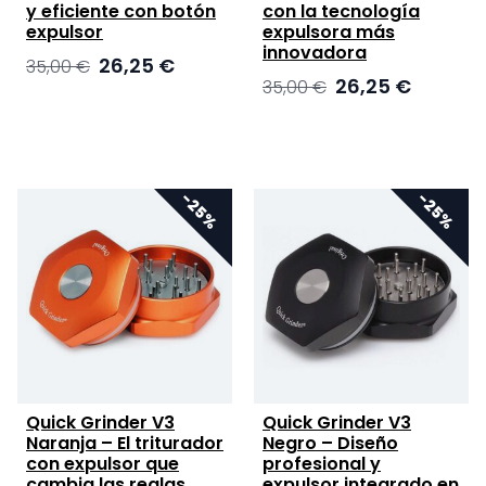
y eficiente con botón
con la tecnología
expulsor
expulsora más
innovadora
El
El
26,25
€
35,00
€
El
El
26,25
€
precio
precio
35,00
€
precio
precio
original
actual
original
actual
era:
es:
era:
es:
35,00 €.
26,25 €.
35,00 €.
26,25 €.
Quick Grinder V3
Quick Grinder V3
Naranja – El triturador
Negro – Diseño
con expulsor que
profesional y
cambia las reglas
expulsor integrado en