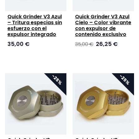
Quick Grinder V3 Azul
Quick Grinder V3 Azul
– Tritura especias sin
Cielo – Color vibrante
esfuerzo con el
con expulsor de
expulsor integrado
contenido exclusivo
El
El
35,00
€
26,25
€
35,00
€
precio
precio
original
actual
era:
es:
35,00 €.
26,25 €.