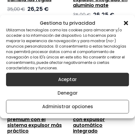
aluminio mate
El
El
26,25
€
35,00
€
El
El
26,25
€
precio
precio
35,00
€
precio
precio
original
actual
Gestiona tu privacidad
original
actual
era:
es:
Utilizamos tecnologías como las cookies para almacenar y/o
era:
es:
35,00 €.
26,25 €.
acceder a la información del dispositivo. Lo hacemos para
35,00 €.
26,25 €.
mejorar la experiencia de navegación y para mostrar (no-)
anuncios personalizados. El consentimiento a estas tecnologías
nos permitirá procesar datos como el comportamiento de
navegación o los ID's únicos en este sitio. No consentir o retirar el
consentimiento, puede afectar negativamente a ciertas
características y funciones.
Aceptar
Denegar
Administrar opciones
Quick Grinder V3
Quick Grinder V3 Rojo
Plata – Acabado
– Potencia y precisión
premium con el
con expulsor
sistema expulsor más
automático
práctico
integrado