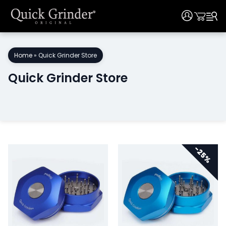
User
User
Ir
al
Home
»
Quick Grinder Store
contenido
Quick Grinder Store