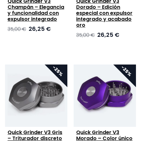
Quick Grinder V3
Quick Grinder V3
Champán – Elegancia
Dorado – Edición
y funcionalidad con
especial con expulsor
expulsor integrado
integrado y acabado
oro
El
El
26,25
€
35,00
€
El
El
26,25
€
precio
precio
35,00
€
precio
precio
original
actual
original
actual
era:
es:
era:
es:
35,00 €.
26,25 €.
35,00 €.
26,25 €.
Quick Grinder V3 Gris
Quick Grinder V3
– Triturador discreto
Morado – Color único