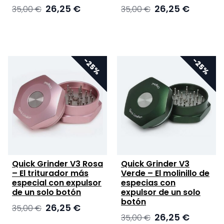
El
El
El
El
26,25
€
26,25
€
35,00
€
35,00
€
precio
precio
precio
precio
original
actual
original
actual
era:
es:
era:
es:
35,00 €.
26,25 €.
35,00 €.
26,25 €.
Quick Grinder V3 Rosa
Quick Grinder V3
– El triturador más
Verde – El molinillo de
especial con expulsor
especias con
de un solo botón
expulsor de un solo
botón
El
El
26,25
€
35,00
€
El
El
26,25
€
precio
precio
35,00
€