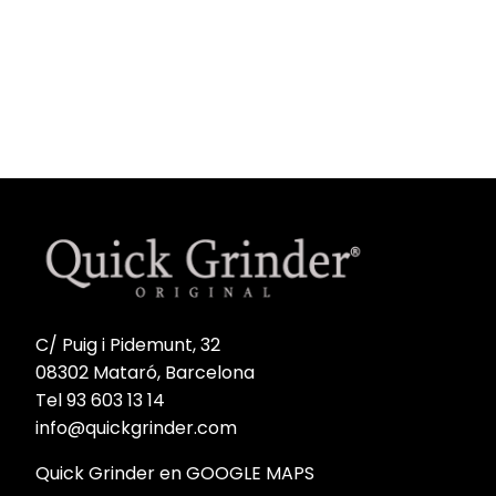
precio
precio
original
actual
original
actual
era:
es:
era:
es:
35,00 €.
26,25 €.
35,00 €.
26,25 €.
C/ Puig i Pidemunt, 32
08302 Mataró, Barcelona
Tel 93 603 13 14
info@quickgrinder.com
Quick Grinder en GOOGLE MAPS