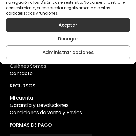
08302 Mataró, Barcelona
navegación o los ID's únicos en este sitio. No consentir o retirar el
consentimiento, puede afectar negativamente a ciertas
Tel 93 603 13 14
características y funciones.
info@quickgrinder.com
Aceptar
Quick Grinder en GOOGLE MAPS
Denegar
QUICK GRINDER
Administrar opciones
Tiendas Quick Grinder
Quiénes Somos
Contacto
RECURSOS
Mi cuenta
Garantía y Devoluciones
Condiciones de venta y Envíos
FORMAS DE PAGO