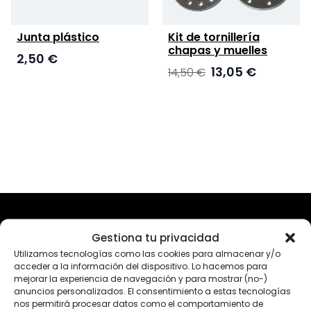
Junta plástico
Kit de tornillería
chapas y muelles
2,50
€
El
El
13,05
€
14,50
€
precio
precio
original
actual
era:
es:
14,50 €.
13,05 €.
Gestiona tu privacidad
Utilizamos tecnologías como las cookies para almacenar y/o
acceder a la información del dispositivo. Lo hacemos para
mejorar la experiencia de navegación y para mostrar (no-)
anuncios personalizados. El consentimiento a estas tecnologías
C/ Puig i Pidemunt, 32
nos permitirá procesar datos como el comportamiento de