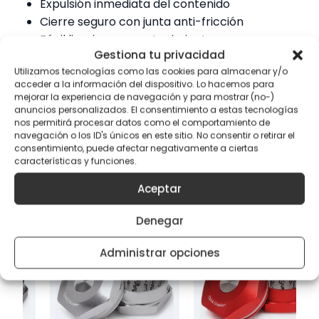
Expulsión inmediata del contenido
Cierre seguro con junta anti-fricción
Fácil limpieza y mantenimiento
Gestiona tu privacidad
Alta durabilidad
Utilizamos tecnologías como las cookies para almacenar y/o
Compacto, portátil y eficiente
acceder a la información del dispositivo. Lo hacemos para
mejorar la experiencia de navegación y para mostrar (no-)
anuncios personalizados. El consentimiento a estas tecnologías
nos permitirá procesar datos como el comportamiento de
navegación o los ID's únicos en este sitio. No consentir o retirar el
Productos relacionados con
Quick
consentimiento, puede afectar negativamente a ciertas
Grinder V3 Azul – Tritura especias sin
características y funciones.
esfuerzo con el expulsor integrado
Aceptar
Denegar
Administrar opciones