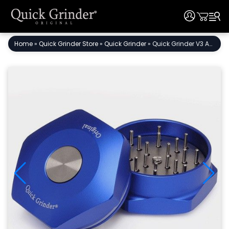
User
User
Ir
Home
»
Quick Grinder Store
»
Quick Grinder
»
Quick Grinder V3 Azul – Tritura especias sin esfuerzo con el expulsor integrado
al
contenido