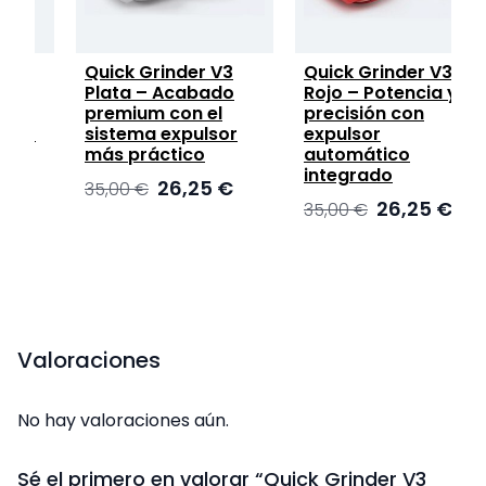
Quick Grinder V3
Quick Grinder V3
Plata – Acabado
Rojo – Potencia y
premium con el
precisión con
ado
sistema expulsor
expulsor
e
más práctico
automático
integrado
El
El
El
26,25
€
35,00
€
El
El
26,25
€
precio
precio
precio
35,00
€
precio
preci
actual
original
actual
original
actua
es:
era:
es:
era:
es:
26,25 €.
35,00 €.
26,25 €.
35,00 €.
26,25 
Valoraciones
No hay valoraciones aún.
Sé el primero en valorar “Quick Grinder V3