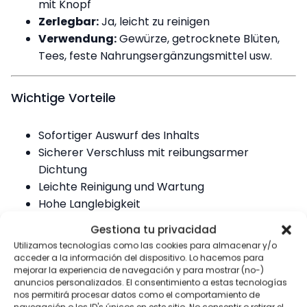
mit Knopf
Zerlegbar:
Ja, leicht zu reinigen
Verwendung:
Gewürze, getrocknete Blüten,
Tees, feste Nahrungsergänzungsmittel usw.
Wichtige Vorteile
Sofortiger Auswurf des Inhalts
Sicherer Verschluss mit reibungsarmer
Dichtung
Leichte Reinigung und Wartung
Hohe Langlebigkeit
Kompakt, tragbar und effizient
Gestiona tu privacidad
Utilizamos tecnologías como las cookies para almacenar y/o
acceder a la información del dispositivo. Lo hacemos para
mejorar la experiencia de navegación y para mostrar (no-)
anuncios personalizados. El consentimiento a estas tecnologías
Ähnliche Produkte mit
Quick Grinder
nos permitirá procesar datos como el comportamiento de
V3 Hellblau
navegación o los ID's únicos en este sitio. No consentir o retirar el