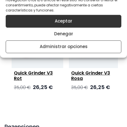
consentimiento, puede afectar negativamente a ciertas
características y funciones.
Aceptar
Denegar
Administrar opciones
Quick Grinder V3
Quick Grinder V3
Rot
Rosa
er
tueller
Ursprünglicher
Aktueller
Ursprünglicher
Aktueller
26,25
€
26,25
€
35,00
€
35,00
€
eis
Preis
Preis
Preis
Preis
:
war:
ist:
war:
ist:
,25 €.
35,00 €
26,25 €.
35,00 €
26,25 €.
Rezensionen