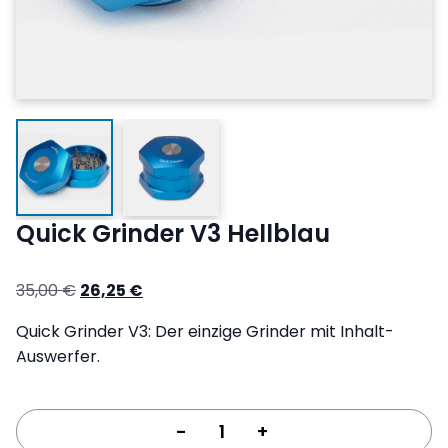
Quick Grinder V3 Hellblau
Ursprünglicher
Aktueller
35,00
€
26,25
€
Preis
Preis
Quick Grinder V3: Der einzige Grinder mit Inhalt-
war:
ist:
Auswerfer.
35,00 €
26,25 €.
-
+