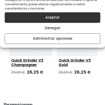
consentimiento, puede afectar negativamente a ciertas
características y funciones.
Aceptar
Denegar
Administrar opciones
Quick Grinder V3
Quick Grinder V3
Champagner
Gold
r
tueller
Ursprünglicher
Aktueller
Ursprünglicher
Aktueller
26,25
€
26,25
€
35,00
€
35,00
€
eis
Preis
Preis
Preis
Preis
:
war:
ist:
war:
ist:
,25 €.
35,00 €
26,25 €.
35,00 €
26,25 €.
Rezensionen