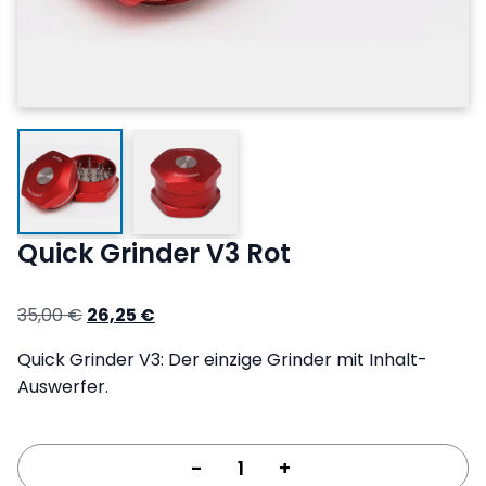
Quick Grinder V3 Rot
Ursprünglicher
Aktueller
35,00
€
26,25
€
Preis
Preis
Quick Grinder V3: Der einzige Grinder mit Inhalt-
war:
ist:
Auswerfer.
35,00 €
26,25 €.
-
+