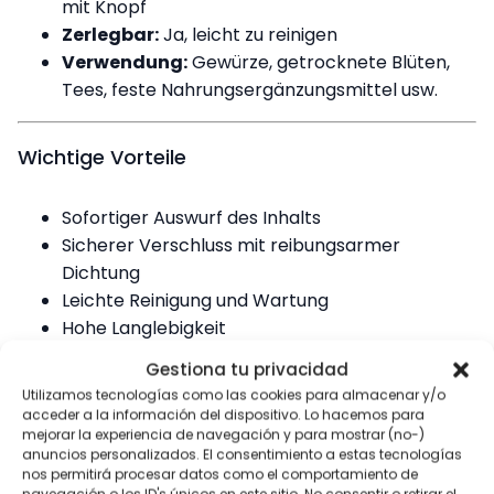
mit Knopf
Zerlegbar:
Ja, leicht zu reinigen
Verwendung:
Gewürze, getrocknete Blüten,
Tees, feste Nahrungsergänzungsmittel usw.
Wichtige Vorteile
Sofortiger Auswurf des Inhalts
Sicherer Verschluss mit reibungsarmer
Dichtung
Leichte Reinigung und Wartung
Hohe Langlebigkeit
Kompakt, tragbar und effizient
Gestiona tu privacidad
Utilizamos tecnologías como las cookies para almacenar y/o
acceder a la información del dispositivo. Lo hacemos para
mejorar la experiencia de navegación y para mostrar (no-)
anuncios personalizados. El consentimiento a estas tecnologías
Ähnliche Produkte mit
Quick Grinder
nos permitirá procesar datos como el comportamiento de
V3 Rot
navegación o los ID's únicos en este sitio. No consentir o retirar el