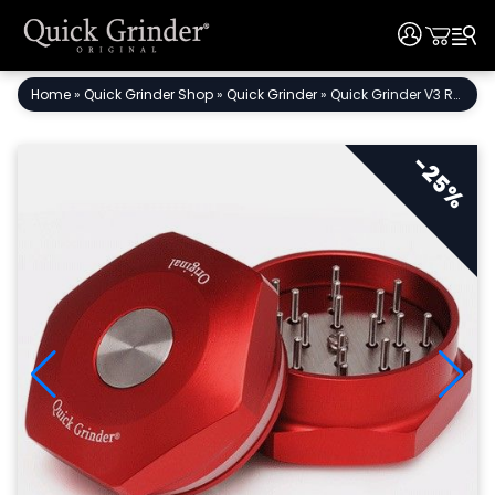
User
User
Skip
Home
»
Quick Grinder Shop
»
Quick Grinder
»
Quick Grinder V3 Rot
to
content