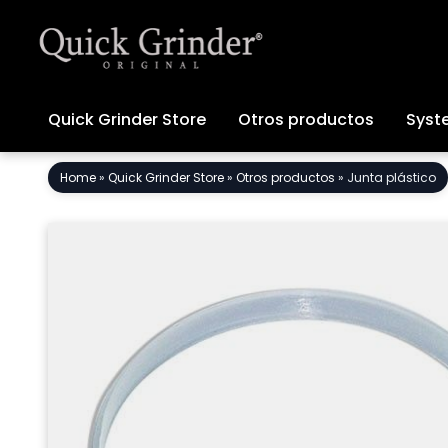
Quick Grinder Store
Otros productos
Syst
Ir
Home
»
Quick Grinder Store
»
Otros productos
»
Junta plástico
al
contenido