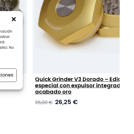
rmación
ostrar
irá
itio. No
ciones
 y
Quick Grinder V3 Dorado – Edición
especial con expulsor integrado y
acabado oro
El
El
26,25
€
35,00
€
precio
precio
original
actual
era:
es:
35,00 €.
26,25 €.