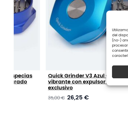
Utilizam
del disp
(no-) an
procesar
consentir
caracterí
pecias
Quick Grinder V3 Azul Cielo – Color
rado
vibrante con expulsor de contenido
exclusivo
El
El
26,25
€
35,00
€
precio
precio
original
actual
era:
es:
35,00 €.
26,25 €.