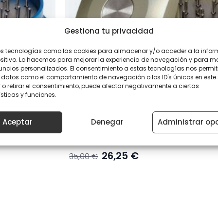
Gestiona tu privacidad
os tecnologías como las cookies para almacenar y/o acceder a la info
ositivo. Lo hacemos para mejorar la experiencia de navegación y para m
uncios personalizados. El consentimiento a estas tecnologías nos permit
 datos como el comportamiento de navegación o los ID's únicos en este s
 o retirar el consentimiento, puede afectar negativamente a ciertas
sticas y funciones.
Aceptar
Denegar
Administrar op
Quick Grinder V3 Champán – Elegancia
funcionalidad con expulsor integrado
El
El
26,25
€
35,00
€
precio
precio
original
actual
era:
es:
35,00 €.
26,25 €.