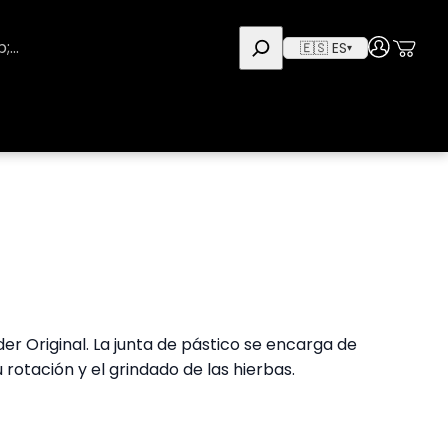
Use
User
🇪🇸 ES
▾
er Original. La junta de pástico se encarga de
rotación y el grindado de las hierbas.